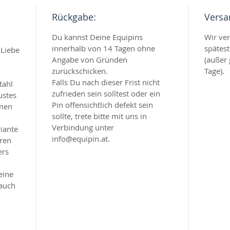
Rückgabe:
Versa
Du kannst Deine Equipins
Wir ve
innerhalb von 14 Tagen ohne
spätes
 Liebe
Angabe von Gründen
(außer 
zurückschicken.
Tage).
Falls Du nach dieser Frist nicht
tahl
zufrieden sein solltest oder ein
ustes
Pin offensichtlich defekt sein
inen
sollte, trete bitte mit uns in
Verbindung unter
iante
info@equipin.at.
hren
ers
eine
 auch