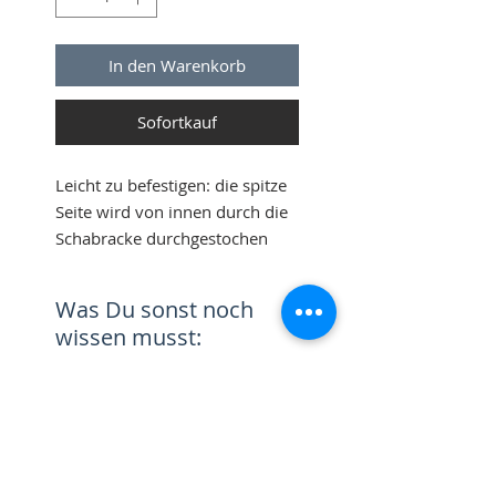
In den Warenkorb
Sofortkauf
Leicht zu befestigen: die spitze
Seite wird von innen durch die
Schabracke durchgestochen
und der Vorderteil außen
zugedreht.
Was Du sonst noch
In der Schmuckbox
wissen musst:
aufbewahren und
wiederverwenden.
Unsere Equipins werden mit
Rückgabe:
viel Liebe zum Detail gefertigt
und von uns persönlich
Du kannst Deine Equipins
verpackt.
Versand:
innerhalb von 14 Tagen ohne
Wir haben uns bewusst für
Angabe von Gründen