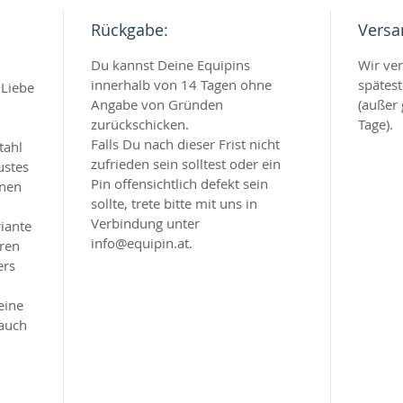
Rückgabe:
Versa
Du kannst Deine Equipins
Wir ve
innerhalb von 14 Tagen ohne
spätes
 Liebe
Angabe von Gründen
(außer 
zurückschicken.
Tage).
Falls Du nach dieser Frist nicht
tahl
zufrieden sein solltest oder ein
ustes
Pin offensichtlich defekt sein
inen
sollte, trete bitte mit uns in
Verbindung unter
iante
info@equipin.at.
hren
ers
eine
 auch